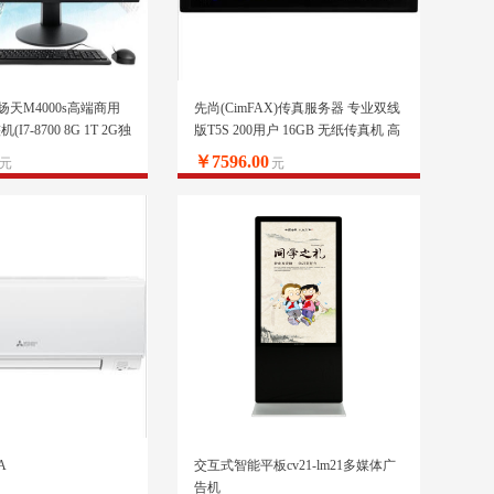
o)扬天M4000s高端商用
先尚(CimFAX)传真服务器 专业双线
7-8700 8G 1T 2G独
版T5S 200用户 16GB 无纸传真机 高
ifi)21.5英寸
速33.6K 网络传真机
￥7596.00
元
元
A
交互式智能平板cv21-lm21多媒体广
告机