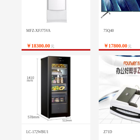
MFZ-XFJ75VA
75Q40
￥18300.00
￥17800.00
元
元
LC-172WBU1
Z71D