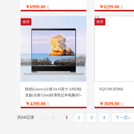
￥6999.00
￥6299.00
元
元
推荐
推荐
联想(Lenovo)小新Air14英寸 AMD锐
XQS100-BZ868
龙版(全新12nm)轻薄笔记本电脑(R5-
3500U 12G 512G PCIE IPS)轻奢灰
￥4299.00
￥3699.00
元
元
共64记录
1
«上一页
2
3
4
下一页»