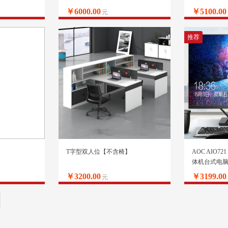
￥6000.00
￥5100.00
元
推荐
T字型双人位【不含椅】
AOC AIO72
体机台式电脑（八
240GSSD 双
￥3200.00
￥3199.00
元
务键鼠）