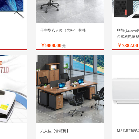
干字型八人位（含柜） 带椅
联想(Lenov
台式机电脑整机(I
显 键鼠 串口 w
￥9000.00
￥7882.00
元
六人位【含柜椅】
MSZ-RFJ09V