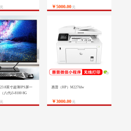
￥5000.00
元
元
1 23.8英寸超薄IPS屏一
惠普（HP）M227fdw
代i3-8100 8G
频WiFi 蓝牙 3年上门 商
￥3000.00
元
元