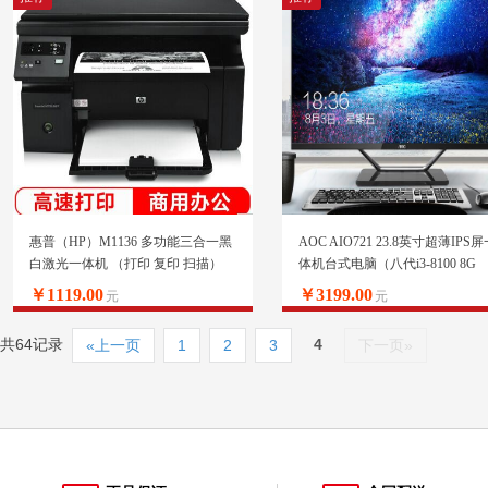
惠普（HP）M1136 多功能三合一黑
AOC AIO721 23.8英寸超薄IPS
白激光一体机 （打印 复印 扫描）
体机台式电脑（八代i3-8100 8G
升级型号136a/136w/136nw
240GSSD 双频WiFi 蓝牙 3年上门
￥1119.00
￥3199.00
元
元
务键鼠）
共64记录
4
«上一页
1
2
3
下一页»