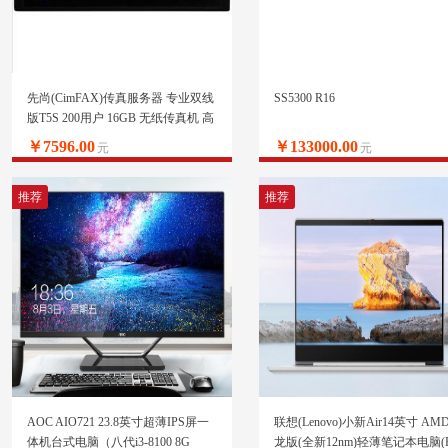
先尚(CimFAX)传真服务器 专业双线
SS5300 R16
版T5S 200用户 16GB 无纸传真机 高
速33.6K 网络传真机
￥7596.00
￥133000.00
元
元
推荐
推荐
AOC AIO721 23.8英寸超薄IPS屏一
联想(Lenovo)小新Air14英寸 AM
体机台式电脑（八代i3-8100 8G
龙版(全新12nm)轻薄笔记本电脑(R