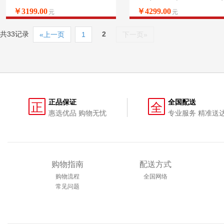
240GSSD 双频WiFi 蓝牙 3年上门 商
3500U 12G 512G PCIE IPS)轻奢
￥3199.00
￥4299.00
元
元
务键鼠）
共33记录
2
«上一页
1
下一页»
正品保证
全国配送
正
全
惠选优品 购物无忧
专业服务 精准送
购物指南
配送方式
购物流程
全国网络
常见问题