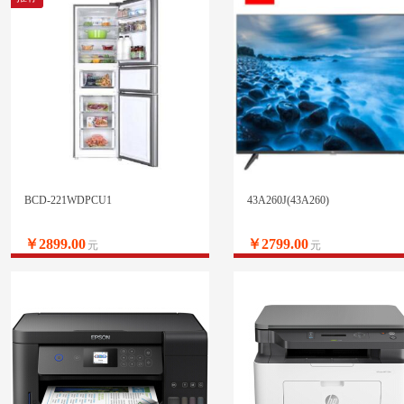
BCD-221WDPCU1
43A260J(43A260)
￥2899.00
￥2799.00
元
元