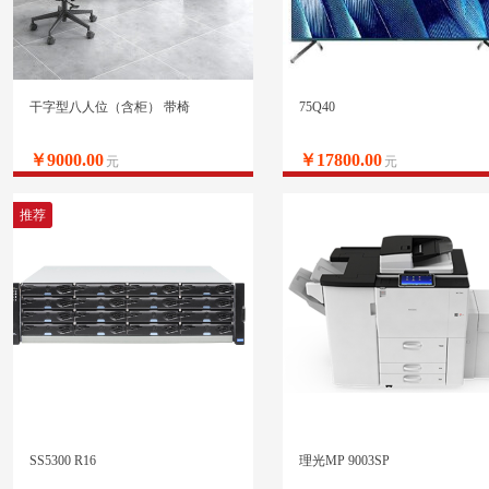
干字型八人位（含柜） 带椅
75Q40
￥9000.00
￥17800.00
元
元
推荐
SS5300 R16
理光MP 9003SP