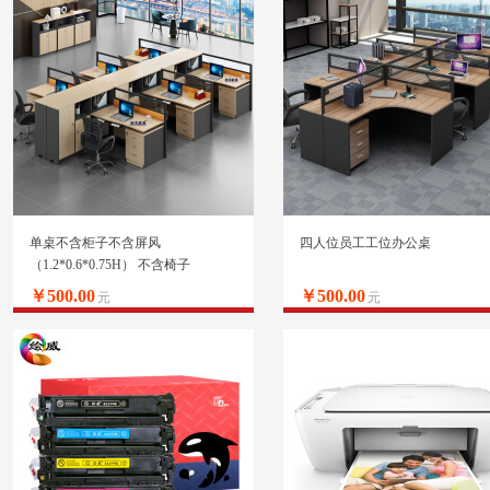
单桌不含柜子不含屏风
四人位员工工位办公桌
（1.2*0.6*0.75H） 不含椅子
￥500.00
￥500.00
元
元