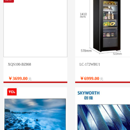
XQS100-BZ868
LC-172WBU1
￥3699.00
￥6999.00
元
元