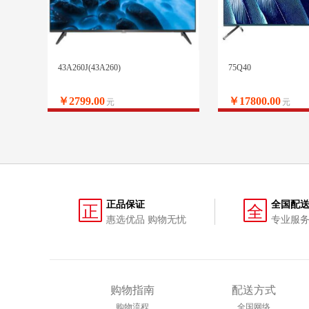
43A260J(43A260)
75Q40
￥2799.00
￥17800.00
元
元
正品保证
全国配
正
全
惠选优品 购物无忧
专业服务
购物指南
配送方式
购物流程
全国网络