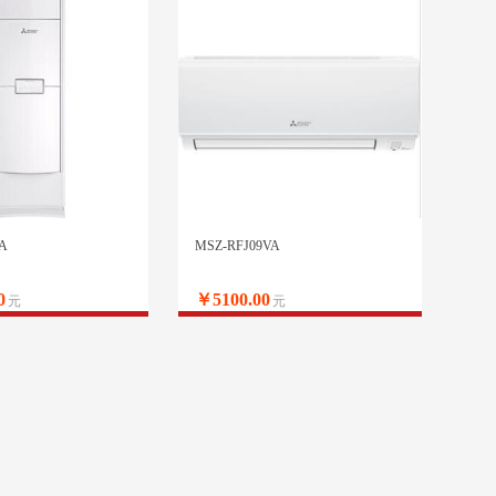
A
MSZ-RFJ09VA
0
￥5100.00
元
元