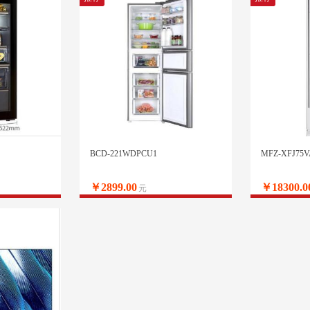
BCD-221WDPCU1
MFZ-XFJ75V
￥2899.00
￥18300.0
元