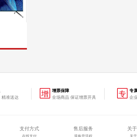
送
增票保障
专
增
专
 精准送达
全场商品 保证增票开具
企
支付方式
售后服务
关于
在线支付
退换货流程
关于