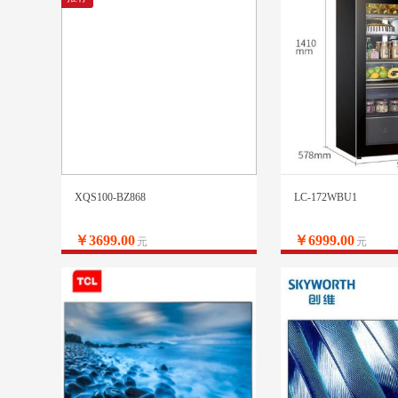
XQS100-BZ868
LC-172WBU1
￥3699.00
￥6999.00
元
元