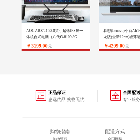
AOC AIO721 23.8英寸超薄IPS屏一
联想(Lenovo)小新Ai
体机台式电脑（八代i3-8100 8G
龙版(全新12nm)轻薄笔
240GSSD 双频WiFi 蓝牙 3年上门 商
3500U 12G 512G PC
￥3199.00
￥4299.00
元
元
务键鼠）
正品保证
全国配
正
全
惠选优品 购物无忧
专业服务
购物指南
配送方式
购物流程
全国网络