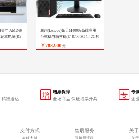
r14英寸 AMD锐
联想(Lenovo)扬天M4000s高端商用
记本电脑(R5-
台式机电脑整机(I7-8700 8G 1T 2G独
IE IPS)轻奢灰
显 键鼠 串口 wifi)21.5英寸
￥7882.00
元
送
增票保障
专
增
专
 精准送达
全场商品 保证增票开具
企
支付方式
售后服务
关于
在线支付
退换货流程
关于