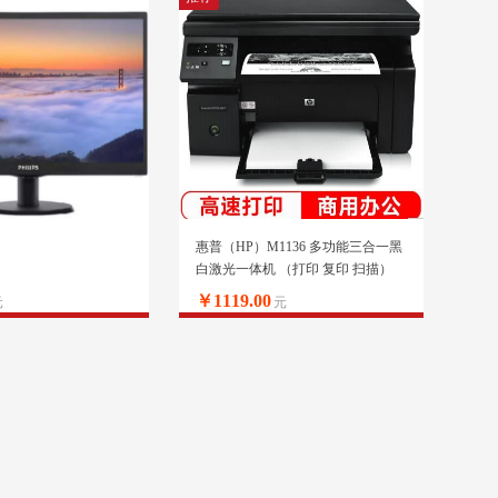
惠普（HP）M1136 多功能三合一黑
白激光一体机 （打印 复印 扫描）
升级型号136a/136w/136nw
￥1119.00
元
元