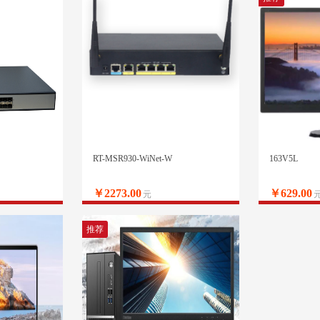
RT-MSR930-WiNet-W
163V5L
￥2273.00
￥629.00
元
推荐