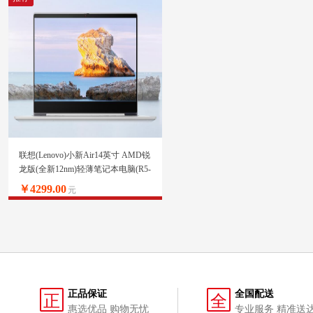
联想(Lenovo)小新Air14英寸 AMD锐
龙版(全新12nm)轻薄笔记本电脑(R5-
3500U 12G 512G PCIE IPS)轻奢灰
￥4299.00
元
正品保证
全国配送
正
全
惠选优品 购物无忧
专业服务 精准送