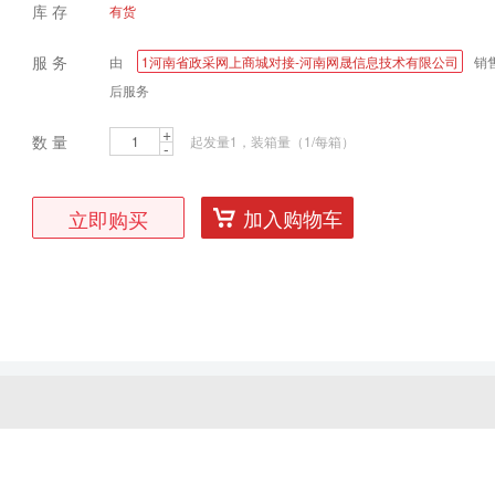
库 存
有货
服 务
由
1河南省政采网上商城对接-河南网晟信息技术有限公司
销
后服务
+
数 量
起发量1，装箱量（1/每箱）
-
加入购物车
立即购买