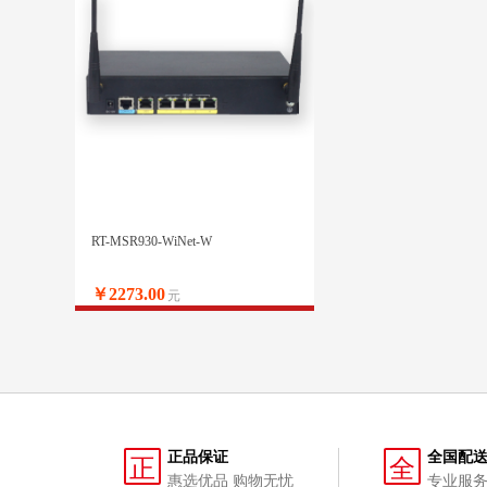
RT-MSR930-WiNet-W
￥2273.00
元
正品保证
全国配
正
全
惠选优品 购物无忧
专业服务