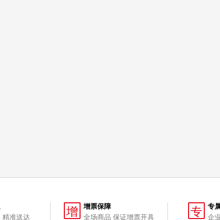
送
增票保障
专
增
专
 精准送达
全场商品 保证增票开具
企