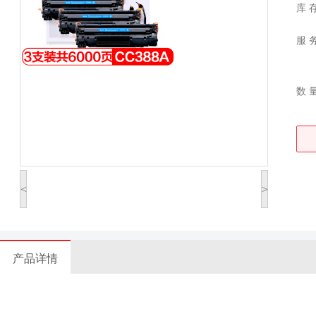
库 
服 
数 
<
>
产品详情