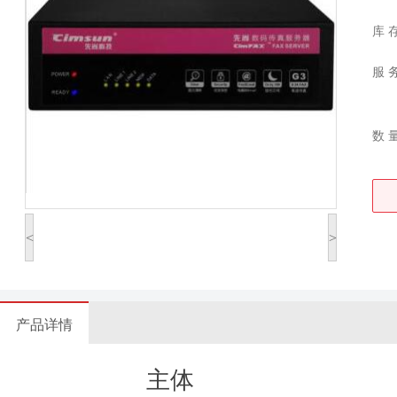
库 
服 
数 
<
>
产品详情
主体