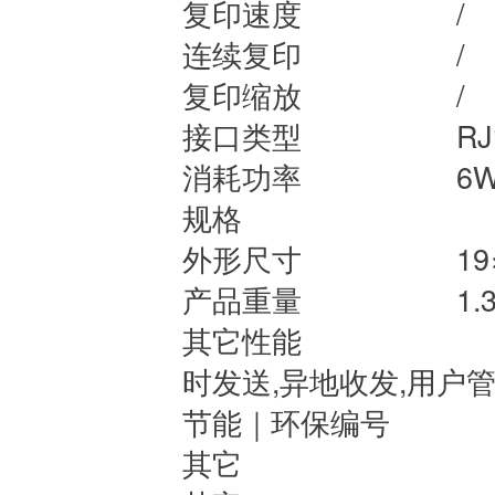
复印速度
/
连续复印
/
复印缩放
/
接口类型
RJ
消耗功率
6
规格
外形尺寸
19
产品重量
1.
其它性能
独
时发送,异地收发,用户管理
节能｜环保编
其它