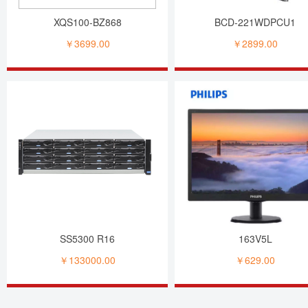
XQS100-BZ868
BCD-221WDPCU1
￥3699.00
￥2899.00
SS5300 R16
163V5L
￥133000.00
￥629.00